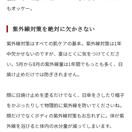
ial
もオッケー。
イシャルメニュー
mpaign
紫外線対策を絶対に欠かさない
ンペーン
紫外線対策はすべての肌ケアの基本。紫外線対策は1年
lumn
中欠かせないのですが、夏はとくに気をつけてくださ
ム
い。5月から8月の紫外線量は1年間でもっとも多く、日
lon
焼け止めだけでは防ぎきれません。
ン一覧
A
顔に日焼け止めを塗るだけでなく、日傘をさしたり帽子
ある質問
をかぶったりして物理的に紫外線を防いでくださいね。
ce
顔だけでなくボディの紫外線対策もお忘れずに。体が紫
さまの声
外線を浴びると体内の水分量が減ってしまいます。