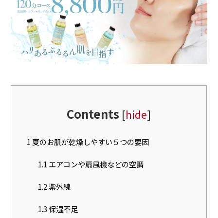
Contents
[
hide
]
1
夏のお肌が乾燥しやすい５つの要因
1.1
エアコンや扇風機などの空調
1.2
紫外線
1.3
保湿不足