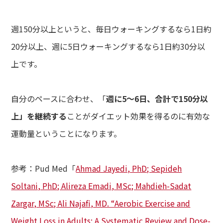
週150分以上というと、毎日ウォーキングするなら1日約
20分以上、週に5日ウォーキングするなら1日約30分以
上です。
de
て方
自分のペースに合わせ、「
週に5～6日、合計で150分以
上」を継続する
ことがダイエット効果を得るのに有効な
dy
・バストアップ・ボディメイクメニュー
運動量ということになります。
ial
イシャルメニュー
参考：Pud Med「
Ahmad Jayedi, PhD; Sepideh
Soltani, PhD; Alireza Emadi, MSc; Mahdieh-Sadat
mpaign
ンペーン
Zargar, MSc; Ali Najafi, MD. “Aerobic Exercise and
Weight Loss in Adults: A Systematic Review and Dose-