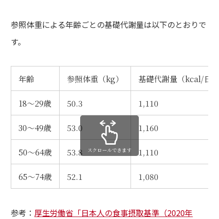
参照体重による年齢ごとの基礎代謝量は以下のとおりで
す。
年齢
参照体重（kg）
基礎代謝量（kcal/日
18〜29歳
50.3
1,110
30〜49歳
53.0
1,160
スクロールできます
50〜64歳
53.8
1,110
65〜74歳
52.1
1,080
参考：
厚生労働省「日本人の食事摂取基準（2020年