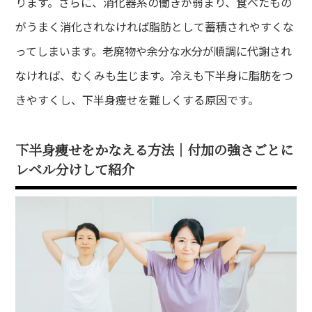
ります。さらに、消化器系の働きが弱まり、食べたもの
て方
がうまく消化されなければ脂肪として蓄積されやすくな
dy
ってしまいます。老廃物や余分な水分が順調に代謝され
・バストアップ・ボディメイクメニュー
なければ、むくみも生じます。冷えも下半身に脂肪をつ
ial
きやすくし、下半身痩せを難しくする原因です。
イシャルメニュー
mpaign
下半身痩せをかなえる方法｜付加の強さごとに
ンペーン
レベル分けして紹介
lumn
ム
lon
ン一覧
A
ある質問