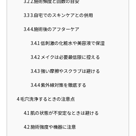
3.2
2.施術頻度と回数の目安
3.3
3.自宅でのスキンケアとの併用
3.4
4.施術後のアフターケア
3.4.1
低刺激の化粧水や美容液で保湿
3.4.2
メイクは必要最低限に控える
3.4.3
強い摩擦やスクラブは避ける
3.4.4
紫外線対策を徹底する
4
毛穴洗浄するときの注意点
4.1
肌の状態が不安定なときは避ける
4.2
施術強度や機器に注意