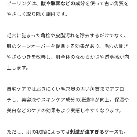
ピーリングは、
酸や酵素などの成分
を使って古い角質を
やさしく取り除く施術です。
毛穴に詰まった角栓や皮脂汚れを除去するだけでなく、
肌のターンオーバーを促進する効果があり、毛穴の開き
de
やざらつきを改善し、肌全体のなめらかさや透明感が向
て方
上します。
dy
・バストアップ・ボディメイクメニュー
自宅ケアでは届きにくい毛穴奥の古い角質までアプロー
ial
チし、美容液やスキンケア成分の浸透率が向上。保湿や
イシャルメニュー
美白などのケアの効果もより実感しやすくなります。
mpaign
ンペーン
ただし、肌の状態によっては
刺激が強すぎるケース
も。