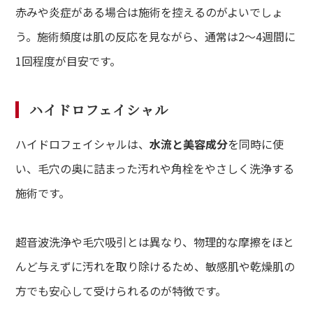
lumn
赤みや炎症がある場合は施術を控えるのがよいでしょ
ム
う。施術頻度は肌の反応を見ながら、通常は2〜4週間に
lon
1回程度が目安です。
ン一覧
A
ハイドロフェイシャル
ある質問
ハイドロフェイシャルは、
水流と美容成分
を同時に使
ce
さまの声
い、毛穴の奥に詰まった汚れや角栓をやさしく洗浄する
施術です。
超音波洗浄や毛穴吸引とは異なり、物理的な摩擦をほと
んど与えずに汚れを取り除けるため、敏感肌や乾燥肌の
方でも安心して受けられるのが特徴です。