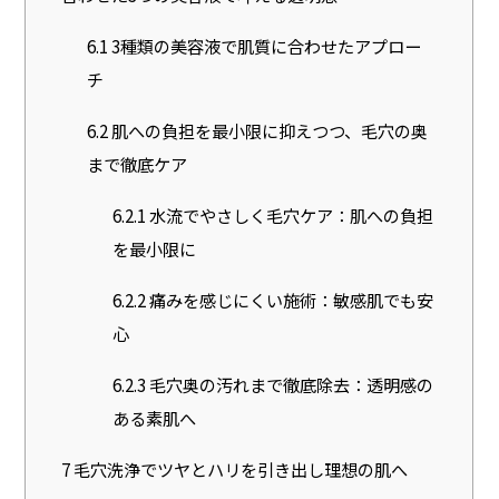
6.1
3種類の美容液で肌質に合わせたアプロー
チ
6.2
肌への負担を最小限に抑えつつ、毛穴の奥
まで徹底ケア
6.2.1
水流でやさしく毛穴ケア：肌への負担
を最小限に
6.2.2
痛みを感じにくい施術：敏感肌でも安
心
6.2.3
毛穴奥の汚れまで徹底除去：透明感の
ある素肌へ
7
毛穴洗浄でツヤとハリを引き出し理想の肌へ