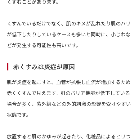
くすむことがあります。
くすんでいるだけでなく、肌のキメが乱れたり肌のハリ
が低下したりしているケースも多いと同時に、小じわな
どが発生する可能性も高いです。
赤くすみは炎症が原因
肌が炎症を起こすと、血管が拡張し血流が増加するため
de
赤くくすんで見えます。肌のバリア機能が低下している
て方
場合が多く、紫外線などの外的刺激の影響を受けやすい
dy
状態です。
・バストアップ・ボディメイクメニュー
ial
放置すると肌のかゆみが起きたり、化粧品によるヒリつ