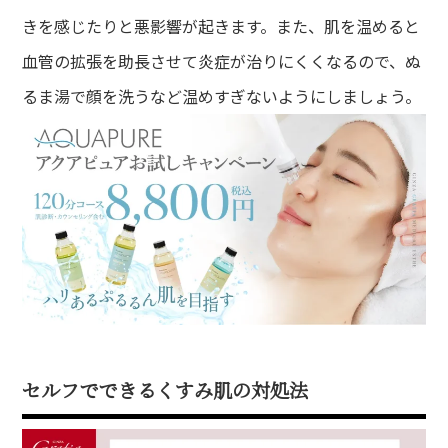
イシャルメニュー
きを感じたりと悪影響が起きます。また、肌を温めると
mpaign
血管の拡張を助長させて炎症が治りにくくなるので、ぬ
ンペーン
るま湯で顔を洗うなど温めすぎないようにしましょう。
lumn
ム
lon
ン一覧
A
ある質問
ce
さまの声
セルフでできるくすみ肌の対処法