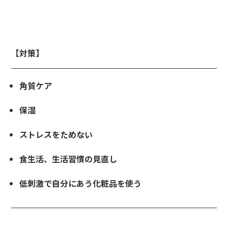
イシャルメニュー
mpaign
ンペーン
【対策】
lumn
ム
角質ケア
lon
保湿
ン一覧
A
ストレスをためない
ある質問
食生活、生活習慣の見直し
ce
さまの声
低刺激で自分にあう化粧品を使う