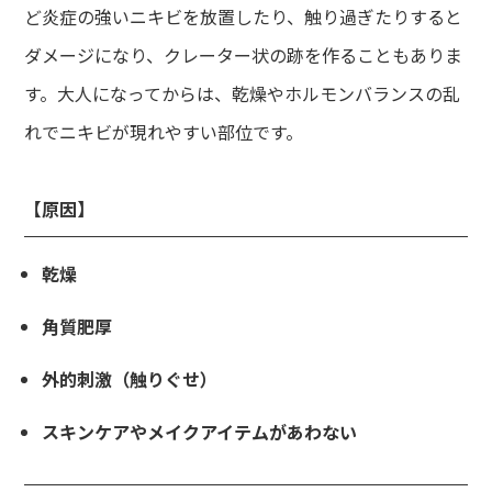
ど炎症の強いニキビを放置したり、触り過ぎたりすると
ダメージになり、クレーター状の跡を作ることもありま
す。大人になってからは、乾燥やホルモンバランスの乱
れでニキビが現れやすい部位です。
【原因】
乾燥
de
角質肥厚
て方
外的刺激（触りぐせ）
dy
・バストアップ・ボディメイクメニュー
スキンケアやメイクアイテムがあわない
ial