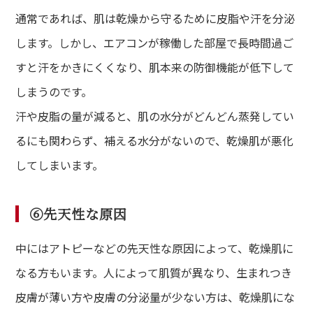
通常であれば、肌は乾燥から守るために皮脂や汗を分泌
します。しかし、エアコンが稼働した部屋で長時間過ご
すと汗をかきにくくなり、肌本来の防御機能が低下して
しまうのです。
汗や皮脂の量が減ると、肌の水分がどんどん蒸発してい
るにも関わらず、補える水分がないので、乾燥肌が悪化
de
してしまいます。
て方
⑥先天性な原因
dy
・バストアップ・ボディメイクメニュー
中にはアトピーなどの先天性な原因によって、乾燥肌に
ial
なる方もいます。人によって肌質が異なり、生まれつき
イシャルメニュー
皮膚が薄い方や皮膚の分泌量が少ない方は、乾燥肌にな