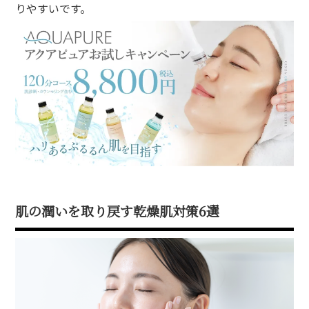
mpaign
りやすいです。
ンペーン
lumn
ム
lon
ン一覧
A
ある質問
ce
肌の潤いを取り戻す乾燥肌対策6選
さまの声