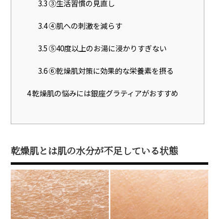
3.3
③生活習慣の見直し
3.4
④肌への刺激を減らす
3.5
⑤40度以上のお湯に浸かりすぎない
3.6
⑥乾燥肌対策に効果的な栄養素を摂る
4
乾燥肌の悩みには銀座グラティアがおすすめ
乾燥肌とは肌の水分が不足している状態