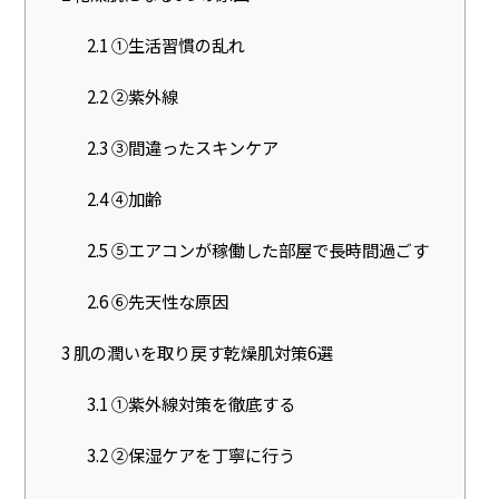
2.1
①生活習慣の乱れ
2.2
②紫外線
2.3
③間違ったスキンケア
2.4
④加齢
2.5
⑤エアコンが稼働した部屋で長時間過ごす
2.6
⑥先天性な原因
3
肌の潤いを取り戻す乾燥肌対策6選
3.1
①紫外線対策を徹底する
3.2
②保湿ケアを丁寧に行う