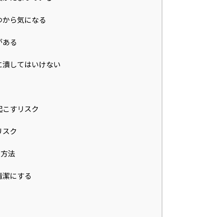
つから気になる
がある
に潰してはいけない
ide
初めて方
起こすリスク
ody
リスク
痩身・バストアップ・ボディメイクメニュー
い方法
cial
フェイシャルメニュー
清潔にする
mpaign
キャンペーン