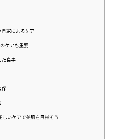
lumn
コラム
lon
サロン一覧
専門家によるケア
&A
よくある質問
のケアも重要
ice
お客さまの声
えた食事
確保
る
正しいケアで美肌を目指そう