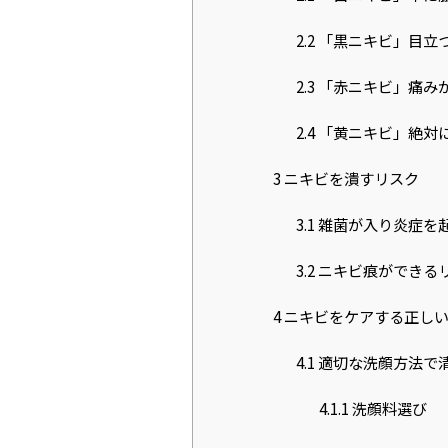
2.2
「黒ニキビ」目立
2.3
「赤ニキビ」痛み
2.4
「黄ニキビ」絶対
3
ニキビを潰すリスク
Gu
3.1
雑菌が入り炎症を
B
3.2
ニキビ痕ができる
4
ニキビをケアする正し
Fa
4.1
適切な洗顔方法で
Ca
4.1.1
洗顔料選び