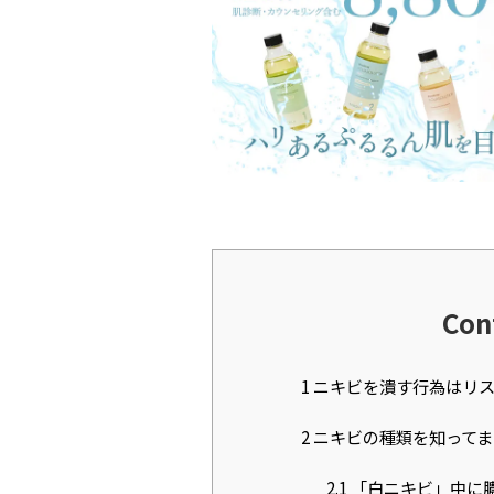
Con
1
ニキビを潰す行為はリ
2
ニキビの種類を知ってま
2.1
「白ニキビ」中に