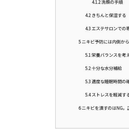
Co
4.1.2
洗顔の手順
4.2
きちんと保湿する
Sa
4.3
エステサロンでの
Q
5
ニキビ予防には内側から
Vo
5.1
栄養バランスを考
5.2
十分な水分補給
5.3
適度な睡眠時間の
5.4
ストレスを軽減す
6
ニキビを潰すのはNG。