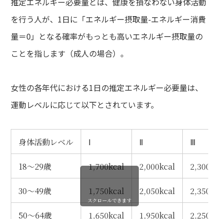
推定エネルギー必要量とは、健康を損なわない身体活動
A
を行う人が、1日に「エネルギー摂取量-エネルギー消費
ある質問
量＝0」となる確率がもっとも高いエネルギー摂取量の
ce
ことを指します（成人の場合）。
さまの声
女性の各年代における1日の推定エネルギー必要量は、
運動レベルに応じて以下とされています。
身体活動レベル
Ⅰ
Ⅱ
Ⅲ
18～29歳
1,700kcal
2,000kcal
2,300kc
30～49歳
1,750kcal
2,050kcal
2,350kc
スクロールできます
50～64歳
1,650kcal
1,950kcal
2,250kc