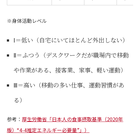
※身体活動レベル
Ⅰ＝低い（自宅にいてほとんど外出しない）
Ⅱ＝ふつう（デスクワークだが職場内で移動
や作業がある、接客業、家事、軽い運動）
Ⅲ＝高い（移動の多い仕事、運動習慣があ
る）
参考：
厚生労働省「日本人の食事摂取基準（2020年
版）“4-4推定エネルギー必要量”」）