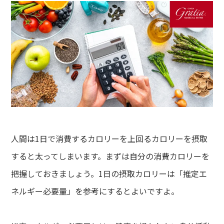
de
て方
dy
・バストアップ・ボディメイクメニュー
ial
イシャルメニュー
mpaign
人間は1日で消費するカロリーを上回るカロリーを摂取
ンペーン
すると太ってしまいます。まずは自分の消費カロリーを
lumn
把握しておきましょう。1日の摂取カロリーは「推定エ
ム
ネルギー必要量」を参考にするとよいですよ。
lon
ン一覧