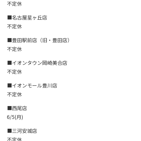
不定休
lumn
■名古屋星ヶ丘店
ム
不定休
lon
■豊田駅前店（旧・豊田店）
ン一覧
不定休
A
■イオンタウン岡崎美合店
ある質問
不定休
ce
■イオンモール豊川店
さまの声
不定休
■西尾店
6/5(月)
■三河安城店
不定休