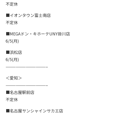
不定休
■イオンタウン富士南店
不定休
■MEGAドン・キホーテUNY掛川店
6/5(月)
■浜松店
de
6/5(月)
て方
————————————–
dy
＜愛知＞
・バストアップ・ボディメイクメニュー
————————————–
ial
■名古屋駅前店
イシャルメニュー
不定休
mpaign
■名古屋サンシャインサカエ店
ンペーン