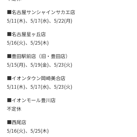
A
■名古屋サンシャインサカエ店
ある質問
5/11(木)、5/17(水)、5/22(月)
ce
■名古屋星ヶ丘店
さまの声
5/16(火)、5/25(木)
■豊田駅前店（旧・豊田店）
5/15(月)、5/19(金)、5/23(火)
■イオンタウン岡崎美合店
5/11(木)、5/17(水)、5/23(火)
■イオンモール豊川店
不定休
■西尾店
5/16(火)、5/25(木)