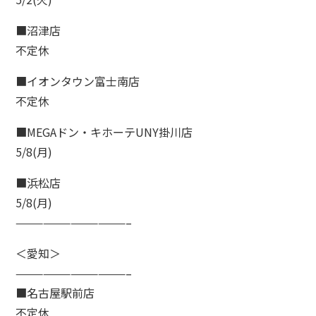
■沼津店
de
不定休
て方
■イオンタウン富士南店
dy
不定休
・バストアップ・ボディメイクメニュー
ial
■MEGAドン・キホーテUNY掛川店
5/8(月)
イシャルメニュー
mpaign
■浜松店
5/8(月)
ンペーン
————————————–
lumn
＜愛知＞
ム
————————————–
lon
■名古屋駅前店
ン一覧
不定休