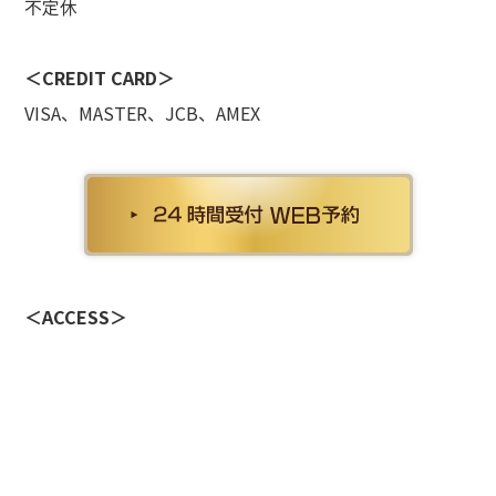
不定休
de
＜CREDIT CARD＞
て方
VISA、MASTER、JCB、AMEX
dy
・バストアップ・ボディメイクメニュー
ial
イシャルメニュー
mpaign
＜ACCESS＞
ンペーン
lumn
ム
lon
ン一覧