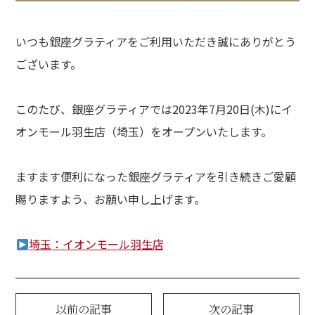
dy
いつも銀座グラティアをご利用いただき誠にありがとう
・バストアップ・ボディメイクメニュー
ございます。
ial
イシャルメニュー
このたび、銀座グラティアでは2023年7月20日(木)にイ
mpaign
オンモール羽生店（埼玉）をオープンいたします。
ンペーン
lumn
ますます便利になった銀座グラティアを引き続きご愛顧
ム
賜りますよう、お願い申し上げます。
lon
ン一覧
埼玉：イオンモール羽生店
A
ある質問
以前の記事
次の記事