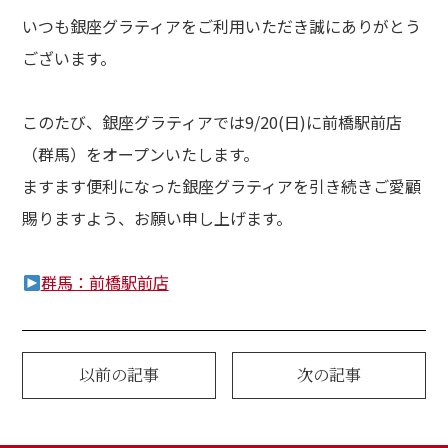
dy
いつも銀座グラティアをご利用いただき誠にありがとう
・バストアップ・ボディメイクメニュー
ございます。
ial
イシャルメニュー
このたび、銀座グラティアでは9/20(日)に前橋駅前店
mpaign
（群馬）をオープンいたします。
ンペーン
ますます便利になった銀座グラティアを引き続きご愛顧
lumn
賜りますよう、お願い申し上げます。
ム
lon
群馬：前橋駅前店
ン一覧
A
以前の記事
次の記事
ある質問
ce