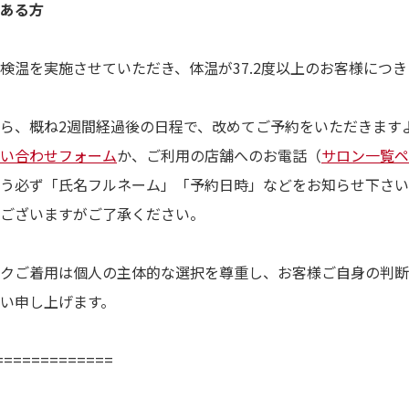
ある方
ide
検温を実施させていただき、体温が37.2度以上のお客様につ
初めて方
ody
ら、概ね2週間経過後の日程で、改めてご予約をいただきます
痩身・バストアップ・ボディメイクメニュー
い合わせフォーム
か、ご利用の店舗へのお電話（
サロン一覧ペ
cial
う必ず「氏名フルネーム」「予約日時」などをお知らせ下さい
フェイシャルメニュー
ございますがご了承ください。
mpaign
キャンペーン
クご着用は個人の主体的な選択を尊重し、お客様ご自身の判断
lumn
コラム
い申し上げます。
lon
サロン一覧
=============
&A
よくある質問