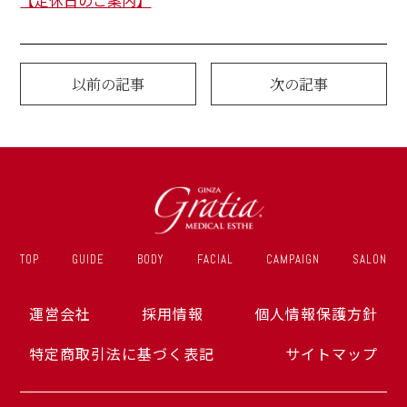
mpaign
ンペーン
lumn
以前の記事
次の記事
ム
lon
ン一覧
A
ある質問
ce
TOP
GUIDE
BODY
FACIAL
CAMPAIGN
SALON
さまの声
運営会社
採用情報
個人情報保護方針
特定商取引法に基づく表記
サイトマップ