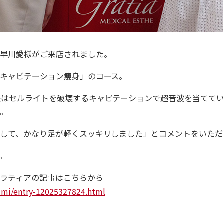
早川愛様がご来店されました。
キャビテーション瘦身」のコース。
後はセルライトを破壊するキャピテーションで超音波を当てて
。
ide
初めて方
して、かなり足が軽くスッキリしました」とコメントをいただ
ody
。
痩身・バストアップ・ボディメイクメニュー
ラティアの記事はこちらから
cial
フェイシャルメニュー
umi/entry-12025327824.html
mpaign
キャンペーン