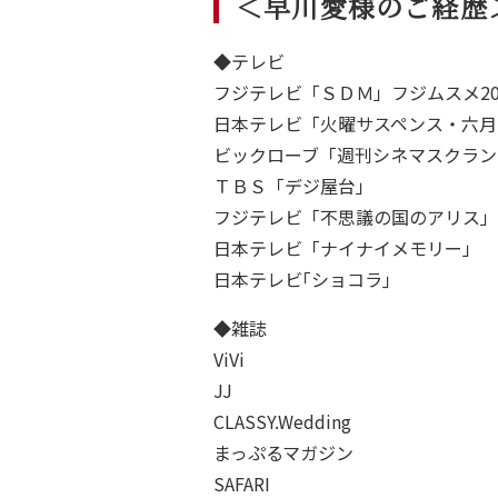
＜早川愛様のご経歴
Co
◆テレビ
フジテレビ「ＳＤＭ」フジムスメ2003
Sa
日本テレビ「火曜サスペンス・六月
ビックローブ「週刊シネマスクラン
Q
ＴＢＳ「デジ屋台」
フジテレビ「不思議の国のアリス」
Vo
日本テレビ「ナイナイメモリー」
日本テレビ｢ショコラ｣
◆雑誌
ViVi
JJ
CLASSY.Wedding
まっぷるマガジン
SAFARI