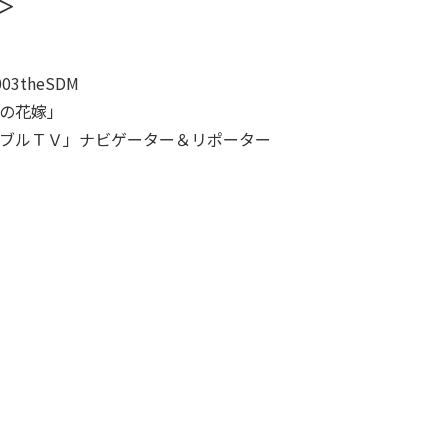
＞
lumn
コラム
theSDM
lon
サロン一覧
の花嫁」
ブルＴＶ」ナビゲーター＆リポーター
&A
よくある質問
ice
お客さまの声