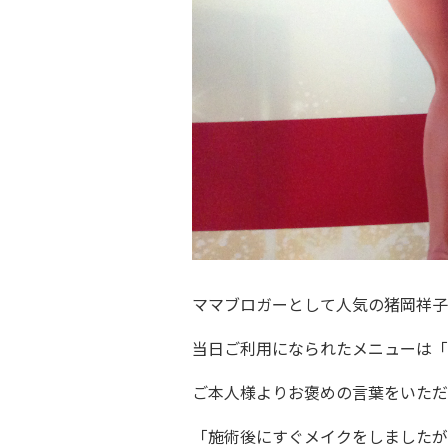
Gu
B
Fa
ママブロガーとして人気の猪岡祥子
Ca
当日ご利用になられたメニューは「
Co
ご本人様よりお褒めの言葉をいただ
Sa
「施術後にすぐメイクをしましたが