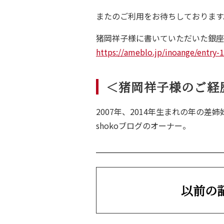
またのご利用をお待ちしております
Q
猪岡祥子様に書いていただいた銀座
Vo
https://ameblo.jp/inoange/entry
＜猪岡祥子様のご経
2007年、2014年生まれの年の差
shokoブログのオーナー。
以前の