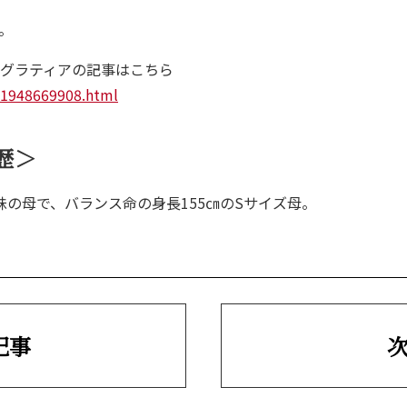
。
&A
よくある質問
グラティアの記事はこちら
ice
-11948669908.html
お客さまの声
歴＞
姉妹の母で、バランス命の身長155㎝のSサイズ母。
記事