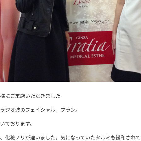
ide
初めて方
ody
痩身・バストアップ・ボディメイクメニュー
cial
フェイシャルメニュー
様にご来店いただきました。
mpaign
キャンペーン
ラジオ波のフェイシャル」プラン。
lumn
コラム
いております。
lon
、化粧ノリが違いました。気になっていたタルミも緩和されて
サロン一覧