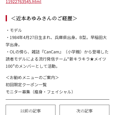
ce
11922763545.html
さまの声
＜近本あゆみさんのご経歴＞
・モデル
・1984年4月27日生まれ、兵庫県出身。B型。早稲田大
学出身。
・OLの傍ら、雑誌『CanCam』（小学館）から登場した
読者モデルによる流行発信チーム“新キラキラ★メイツ
100”のメンバーとして活動。
＜お勧めメニューのご案内＞
初回限定クーポン一覧
モニター募集（瘦身・フェイシャル）
以前の記事
次の記事