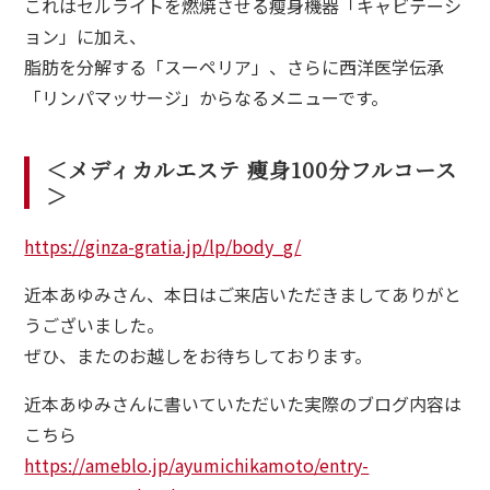
これはセルライトを燃焼させる瘦身機器「キャビテーシ
dy
ョン」に加え、
脂肪を分解する「スーペリア」、さらに西洋医学伝承
・バストアップ・ボディメイクメニュー
「リンパマッサージ」からなるメニューです。
ial
イシャルメニュー
＜メディカルエステ 痩身100分フルコース
mpaign
＞
ンペーン
https://ginza-gratia.jp/lp/body_g/
lumn
近本あゆみさん、本日はご来店いただきましてありがと
ム
うございました。
lon
ぜひ、またのお越しをお待ちしております。
ン一覧
近本あゆみさんに書いていただいた実際のブログ内容は
A
こちら
ある質問
https://ameblo.jp/ayumichikamoto/entry-