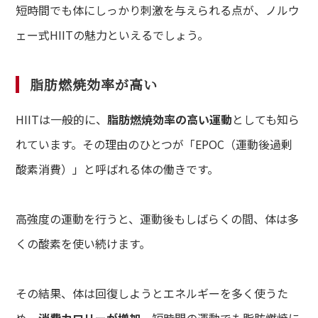
短時間でも体にしっかり刺激を与えられる点が、ノルウ
ェー式HIITの魅力といえるでしょう。
脂肪燃焼効率が高い
HIITは一般的に、
脂肪燃焼効率の高い運動
としても知ら
れています。その理由のひとつが「EPOC（運動後過剰
de
酸素消費）」と呼ばれる体の働きです。
て方
dy
高強度の運動を行うと、運動後もしばらくの間、体は多
・バストアップ・ボディメイクメニュー
くの酸素を使い続けます。
ial
イシャルメニュー
その結果、体は回復しようとエネルギーを多く使うた
mpaign