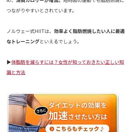
め、
消費カロリーが増加。
短時間の運動でも脂肪燃焼に
ンペーン
つながりやすいとされています。
lumn
ム
ノルウェー式HIITは、
効率よく脂肪燃焼したい人に最適
lon
なトレーニング
といえるでしょう。
ン一覧
A
▶︎
体脂肪を減らすには？女性が知っておきたい正しい知
ある質問
識と方法
ce
さまの声