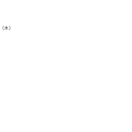
9（木）
ide
初めて方
ody
痩身・バストアップ・ボディメイクメニュー
cial
フェイシャルメニュー
mpaign
キャンペーン