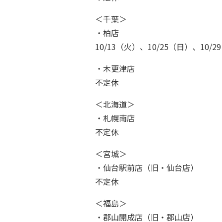
＜千葉＞
・柏店
10/13（火）、10/25（日）、10/2
・木更津店
不定休
Gu
＜北海道＞
・札幌南店
B
不定休
＜宮城＞
Fa
・仙台駅前店（旧・仙台店）
不定休
Ca
＜福島＞
・郡山開成店（旧・郡山店）