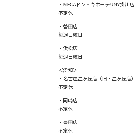
・MEGAドン・キホーテUNY掛川店
不定休
・磐田店
毎週日曜日
・浜松店
毎週日曜日
＜愛知＞
・名古屋星ヶ丘店（旧・星ヶ丘店）
不定休
・岡崎店
不定休
・豊田店
不定休