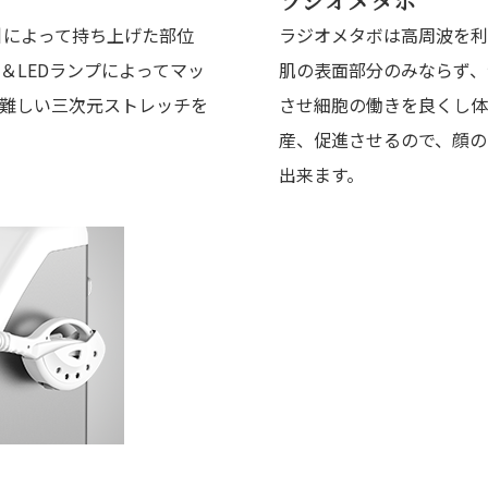
ラジオメタボ
ody
痩身・バストアップ・ボディメイクメニュー
引によって持ち上げた部位
ラジオメタボは高周波を利
＆LEDランプによってマッ
肌の表面部分のみならず、
cial
フェイシャルメニュー
難しい三次元ストレッチを
させ細胞の働きを良くし体
産、促進させるので、顔の
mpaign
キャンペーン
出来ます。
lumn
コラム
lon
サロン一覧
&A
よくある質問
ice
お客さまの声