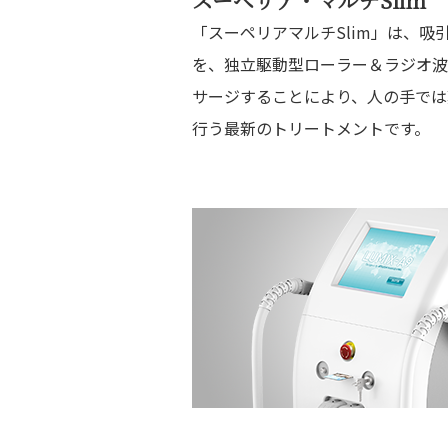
スーペリア・マルチSlim
B
「スーペリアマルチSlim」は、吸
を、独立駆動型ローラー＆ラジオ波
Fa
サージすることにより、人の手では
行う最新のトリートメントです。
Ca
Co
Sa
Q
Vo